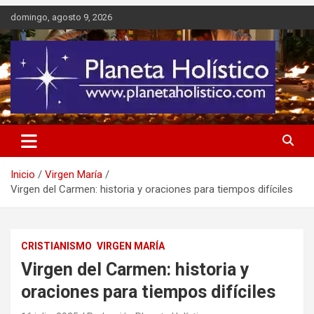
Saltar
domingo, agosto 9, 2026
al
contenido
Difusión de espiritualidad, terapias alternativas holísticas, cursos,
Planeta Holístico
talleres y seminarios
Inicio
Virgen María
Virgen del Carmen: historia y oraciones para tiempos difíciles
CRISTIANISMO
VIRGEN MARÍA
Virgen del Carmen: historia y
oraciones para tiempos difíciles