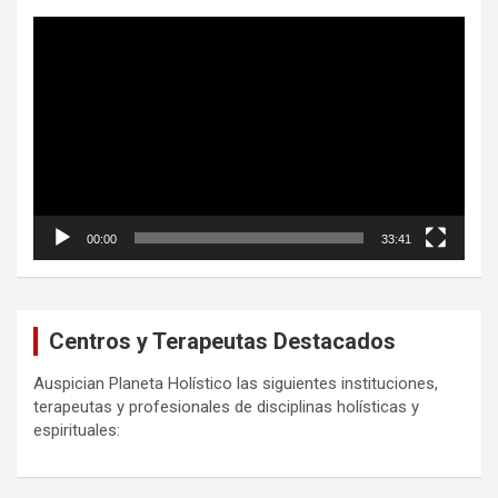
Reproductor
de
vídeo
00:00
33:41
Centros y Terapeutas Destacados
Auspician Planeta Holístico las siguientes instituciones,
terapeutas y profesionales de disciplinas holísticas y
espirituales: