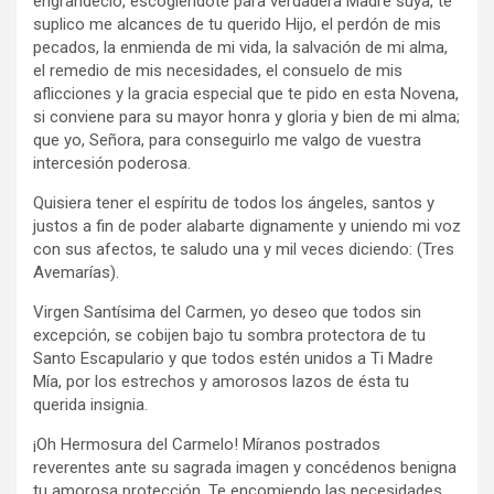
engrandeció, escogiéndote para verdadera Madre suya, te
suplico me alcances de tu querido Hijo, el perdón de mis
pecados, la enmienda de mi vida, la salvación de mi alma,
el remedio de mis necesidades, el consuelo de mis
aflicciones y la gracia especial que te pido en esta Novena,
si conviene para su mayor honra y gloria y bien de mi alma;
que yo, Señora, para conseguirlo me valgo de vuestra
intercesión poderosa.
Quisiera tener el espíritu de todos los ángeles, santos y
justos a fin de poder alabarte dignamente y uniendo mi voz
con sus afectos, te saludo una y mil veces diciendo: (Tres
Avemarías).
Virgen Santísima del Carmen, yo deseo que todos sin
excepción, se cobijen bajo tu sombra protectora de tu
Santo Escapulario y que todos estén unidos a Ti Madre
Mía, por los estrechos y amorosos lazos de ésta tu
querida insignia.
¡Oh Hermosura del Carmelo! Míranos postrados
reverentes ante su sagrada imagen y concédenos benigna
tu amorosa protección. Te encomiendo las necesidades