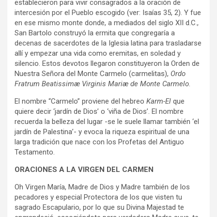
establecieron para vivir consagrados a la oración de
intercesión por el Pueblo escogido (ver: Isaías 35, 2). Y fue
en ese mismo monte donde, a mediados del siglo XII d.C.,
San Bartolo construyó la ermita que congregaría a
decenas de sacerdotes de la Iglesia latina para trasladarse
allí y empezar una vida como eremitas, en soledad y
silencio. Estos devotos llegaron constituyeron la Orden de
Nuestra Señora del Monte Carmelo (carmelitas),
Ordo
Fratrum Beatissimæ Virginis Mariæ de Monte Carmelo
.
El nombre “Carmelo” proviene del hebreo
Karm-El
que
quiere decir ‘jardín de Dios’ o ‘viña de Dios’. El nombre
recuerda la belleza del lugar -se le suele llamar también ‘el
jardín de Palestina’- y evoca la riqueza espiritual de una
larga tradición que nace con los Profetas del Antiguo
Testamento.
ORACIONES A LA VIRGEN DEL CARMEN
Oh Virgen María, Madre de Dios y Madre también de los
pecadores y especial Protectora de los que visten tu
sagrado Escapulario, por lo que su Divina Majestad te