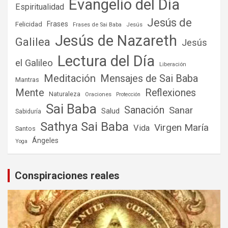
Evangelio del Día
Espiritualidad
Jesús de
Frases
Felicidad
Frases de Sai Baba
Jesús
Jesús de Nazareth
Galilea
Jesús
Lectura del Día
el Galileo
Liberación
Meditación
Mensajes de Sai Baba
Mantras
Mente
Reflexiones
Naturaleza
Oraciones
Protección
Sai Baba
Sanación
Sanar
Salud
Sabiduría
Sathya Sai Baba
Virgen María
Vida
Santos
Ángeles
Yoga
Conspiraciones reales