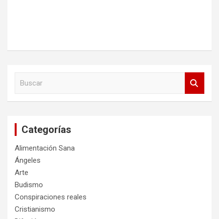
B
u
s
c
a
Categorías
r
Alimentación Sana
Ángeles
Arte
Budismo
Conspiraciones reales
Cristianismo