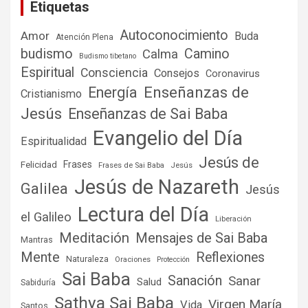
Etiquetas
Autoconocimiento
Amor
Buda
Atención Plena
budismo
Camino
Calma
Budismo tibetano
Espiritual
Consciencia
Consejos
Coronavirus
Enseñanzas de
Energía
Cristianismo
Jesús
Enseñanzas de Sai Baba
Evangelio del Día
Espiritualidad
Jesús de
Frases
Felicidad
Frases de Sai Baba
Jesús
Jesús de Nazareth
Galilea
Jesús
Lectura del Día
el Galileo
Liberación
Meditación
Mensajes de Sai Baba
Mantras
Mente
Reflexiones
Naturaleza
Oraciones
Protección
Sai Baba
Sanación
Sanar
Salud
Sabiduría
Sathya Sai Baba
Virgen María
Vida
Santos