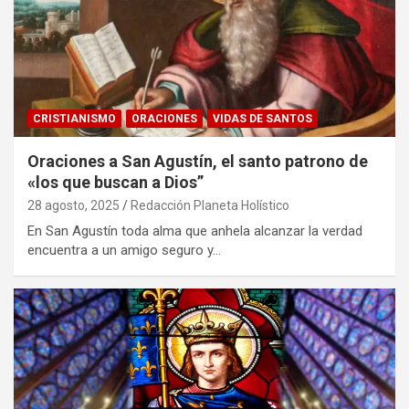
CRISTIANISMO
ORACIONES
VIDAS DE SANTOS
Oraciones a San Agustín, el santo patrono de
«los que buscan a Dios”
28 agosto, 2025
Redacción Planeta Holístico
En San Agustín toda alma que anhela alcanzar la verdad
encuentra a un amigo seguro y…