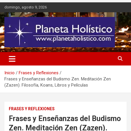
Saltar
domingo, agosto 9, 2026
al
contenido
Difusión de espiritualidad, terapias alternativas holísticas, cursos,
Planeta Holístico
talleres y seminarios
Inicio
Frases y Reflexiones
Frases y Enseñanzas del Budismo Zen. Meditación Zen
(Zazen). Filosofía, Koans, Libros y Películas
FRASES Y REFLEXIONES
Frases y Enseñanzas del Budismo
Zen. Meditación Zen (Zazen).