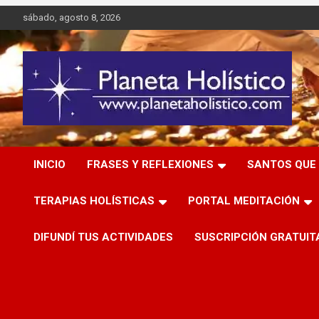
Saltar
sábado, agosto 8, 2026
al
contenido
Difusión de espiritualidad, terapias alternativas holísticas,
Planeta Holístico
cursos, talleres y seminarios
INICIO
FRASES Y REFLEXIONES
SANTOS QUE 
TERAPIAS HOLÍSTICAS
PORTAL MEDITACIÓN
DIFUNDÍ TUS ACTIVIDADES
SUSCRIPCIÓN GRATUIT