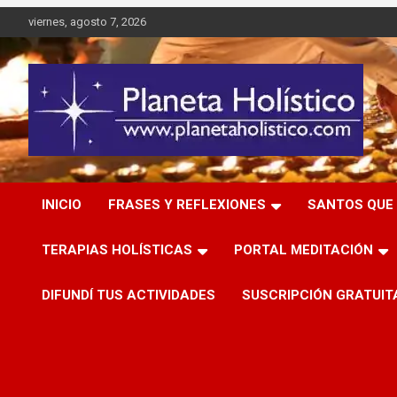
Saltar
viernes, agosto 7, 2026
al
contenido
Difusión de espiritualidad, terapias alternativas holísticas,
Planeta Holístico
cursos, talleres y seminarios
INICIO
FRASES Y REFLEXIONES
SANTOS QUE 
TERAPIAS HOLÍSTICAS
PORTAL MEDITACIÓN
DIFUNDÍ TUS ACTIVIDADES
SUSCRIPCIÓN GRATUIT