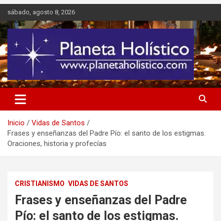
Saltar
sábado, agosto 8, 2026
al
contenido
Difusión de espiritualidad, terapias alternativas holísticas, cursos,
Planeta Holístico
talleres y seminarios
Inicio
Vidas de Santos
Frases y enseñanzas del Padre Pío: el santo de los estigmas.
Oraciones, historia y profecías
CRISTIANISMO
VIDAS DE SANTOS
Frases y enseñanzas del Padre
Pío: el santo de los estigmas.