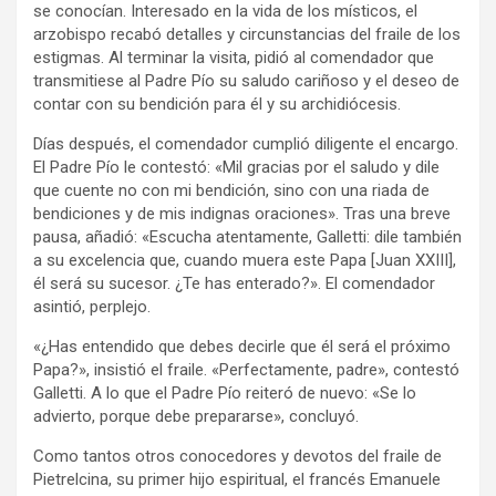
se conocían. Interesado en la vida de los místicos, el
arzobispo recabó detalles y circunstancias del fraile de los
estigmas. Al terminar la visita, pidió al comendador que
transmitiese al Padre Pío su saludo cariñoso y el deseo de
contar con su bendición para él y su archidiócesis.
Días después, el comendador cumplió diligente el encargo.
El Padre Pío le contestó: «Mil gracias por el saludo y dile
que cuente no con mi bendición, sino con una riada de
bendiciones y de mis indignas oraciones». Tras una breve
pausa, añadió: «Escucha atentamente, Galletti: dile también
a su excelencia que, cuando muera este Papa [Juan XXIII],
él será su sucesor. ¿Te has enterado?». El comendador
asintió, perplejo.
«¿Has entendido que debes decirle que él será el próximo
Papa?», insistió el fraile. «Perfectamente, padre», contestó
Galletti. A lo que el Padre Pío reiteró de nuevo: «Se lo
advierto, porque debe prepararse», concluyó.
Como tantos otros conocedores y devotos del fraile de
Pietrelcina, su primer hijo espiritual, el francés Emanuele