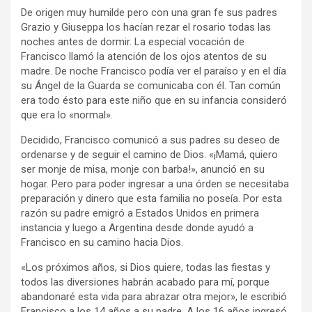
De origen muy humilde pero con una gran fe sus padres
Grazio y Giuseppa los hacían rezar el rosario todas las
noches antes de dormir. La especial vocación de
Francisco llamó la atención de los ojos atentos de su
madre. De noche Francisco podía ver el paraíso y en el día
su Ángel de la Guarda se comunicaba con él. Tan común
era todo ésto para este niño que en su infancia consideró
que era lo «normal».
Decidido, Francisco comunicó a sus padres su deseo de
ordenarse y de seguir el camino de Dios. «¡Mamá, quiero
ser monje de misa, monje con barba!», anunció en su
hogar. Pero para poder ingresar a una órden se necesitaba
preparación y dinero que esta familia no poseía. Por esta
razón su padre emigró a Estados Unidos en primera
instancia y luego a Argentina desde donde ayudó a
Francisco en su camino hacia Dios.
«Los próximos años, si Dios quiere, todas las fiestas y
todos las diversiones habrán acabado para mí, porque
abandonaré esta vida para abrazar otra mejor», le escribió
Francisco a los 14 años a su padre. A los 16 años ingresó