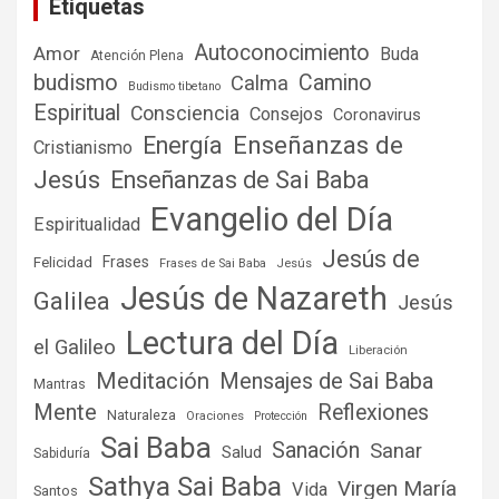
Etiquetas
Autoconocimiento
Amor
Buda
Atención Plena
budismo
Camino
Calma
Budismo tibetano
Espiritual
Consciencia
Consejos
Coronavirus
Enseñanzas de
Energía
Cristianismo
Jesús
Enseñanzas de Sai Baba
Evangelio del Día
Espiritualidad
Jesús de
Frases
Felicidad
Frases de Sai Baba
Jesús
Jesús de Nazareth
Galilea
Jesús
Lectura del Día
el Galileo
Liberación
Meditación
Mensajes de Sai Baba
Mantras
Mente
Reflexiones
Naturaleza
Oraciones
Protección
Sai Baba
Sanación
Sanar
Salud
Sabiduría
Sathya Sai Baba
Virgen María
Vida
Santos