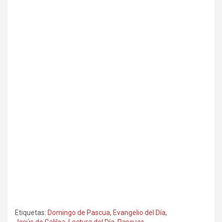
Etiquetas:
Domingo de Pascua
,
Evangelio del Día
,
Jesús de Galilea
,
Lectura del Día
,
Pascuas