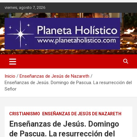
Saltar
viernes, agosto 7, 2026
al
contenido
Difusión de espiritualidad, terapias alternativas holísticas, cursos,
Planeta Holístico
talleres y seminarios
Inicio
Enseñanzas de Jesús de Nazareth
Enseñanzas de Jesús. Domingo de Pascua. La resurrección del
Señor
CRISTIANISMO
ENSEÑANZAS DE JESÚS DE NAZARETH
Enseñanzas de Jesús. Domingo
de Pascua. La resurrección del