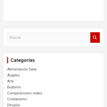
B
u
s
c
a
Categorías
r
Alimentación Sana
Ángeles
Arte
Budismo
Conspiraciones reales
Cristianismo
Difusión