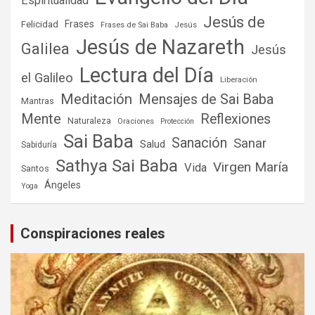
Espiritualidad
Jesús de
Frases
Felicidad
Frases de Sai Baba
Jesús
Jesús de Nazareth
Galilea
Jesús
Lectura del Día
el Galileo
Liberación
Meditación
Mensajes de Sai Baba
Mantras
Mente
Reflexiones
Naturaleza
Oraciones
Protección
Sai Baba
Sanación
Sanar
Salud
Sabiduría
Sathya Sai Baba
Virgen María
Vida
Santos
Ángeles
Yoga
Conspiraciones reales