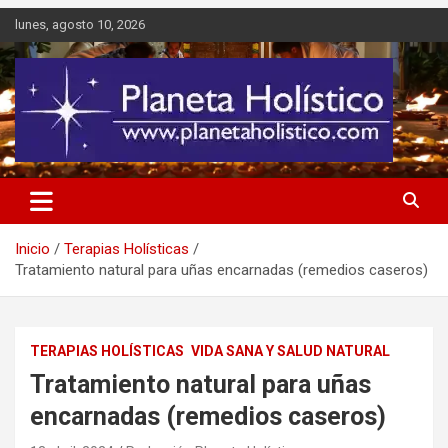
Saltar
lunes, agosto 10, 2026
al
contenido
Difusión de espiritualidad, terapias alternativas holísticas, cursos,
Planeta Holístico
talleres y seminarios
Inicio
Terapias Holísticas
Tratamiento natural para uñas encarnadas (remedios caseros)
TERAPIAS HOLÍSTICAS
VIDA SANA Y SALUD NATURAL
Tratamiento natural para uñas
encarnadas (remedios caseros)