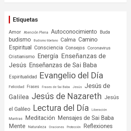
Etiquetas
Autoconocimiento
Amor
Buda
Atención Plena
budismo
Camino
Calma
Budismo tibetano
Espiritual
Consciencia
Consejos
Coronavirus
Enseñanzas de
Energía
Cristianismo
Jesús
Enseñanzas de Sai Baba
Evangelio del Día
Espiritualidad
Jesús de
Frases
Felicidad
Frases de Sai Baba
Jesús
Jesús de Nazareth
Galilea
Jesús
Lectura del Día
el Galileo
Liberación
Meditación
Mensajes de Sai Baba
Mantras
Mente
Reflexiones
Naturaleza
Oraciones
Protección