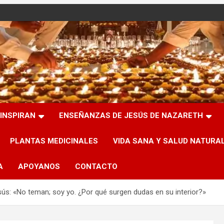
INSPIRAN
ENSEÑANZAS DE JESÚS DE NAZARETH
PLANTAS MEDICINALES
VIDA SANA Y SALUD NATURA
A
APOYANOS
CONTACTO
s: «No teman; soy yo. ¿Por qué surgen dudas en su interior?»