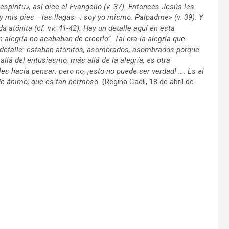
espíritu», así dice el Evangelio (v. 37). Entonces Jesús les
y mis pies —las llagas—; soy yo mismo. Palpadme» (v. 39). Y
 atónita (cf. vv. 41-42). Hay un detalle aquí en esta
n alegría no acababan de creerlo”. Tal era la alegría que
 detalle: estaban atónitos, asombrados, asombrados porque
llá del entusiasmo, más allá de la alegría, es otra
les hacía pensar: pero no, ¡esto no puede ser verdad! …. Es el
de ánimo, que es tan hermoso.
(Regina Caeli, 18 de abril de