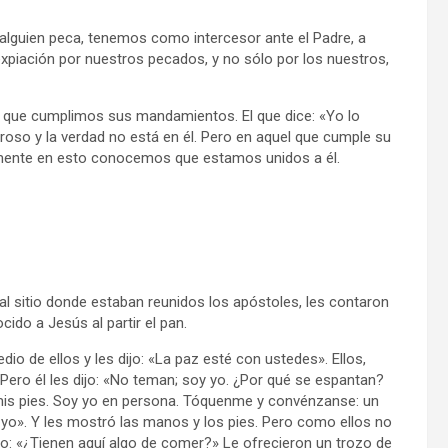
i alguien peca, tenemos como intercesor ante el Padre, a
expiación por nuestros pecados, y no sólo por los nuestros,
que cumplimos sus mandamientos. El que dice: «Yo lo
so y la verdad no está en él. Pero en aquel que cumple su
isamente en esto conocemos que estamos unidos a él.
l sitio donde estaban reunidos los apóstoles, les contaron
ido a Jesús al partir el pan.
o de ellos y les dijo: «La paz esté con ustedes». Ellos,
Pero él les dijo: «No teman; soy yo. ¿Por qué se espantan?
mis pies. Soy yo en persona. Tóquenme y convénzanse: un
yo». Y les mostró las manos y los pies. Pero como ellos no
ijo: «¿Tienen aquí algo de comer?» Le ofrecieron un trozo de