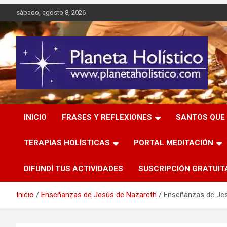
Saltar
sábado, agosto 8, 2026
al
contenido
Difusión de espiritualidad, terapias alternativas holísticas,
Planeta Holístico
cursos, talleres y seminarios
INICIO
FRASES Y REFLEXIONES
SANTOS QUE 
TERAPIAS HOLÍSTICAS
PORTAL MEDITACIÓN
DIFUNDÍ TUS ACTIVIDADES
SUSCRIPCIÓN GRATUIT
Inicio
Enseñanzas de Jesús de Nazareth
Enseñanzas de Jesú