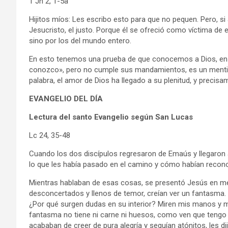
1 Jn 2, 1-5a
Hijitos míos: Les escribo esto para que no pequen. Pero, s
Jesucristo, el justo. Porque él se ofreció como víctima de 
sino por los del mundo entero.
En esto tenemos una prueba de que conocemos a Dios, en 
conozco», pero no cumple sus mandamientos, es un mentiro
palabra, el amor de Dios ha llegado a su plenitud, y prec
EVANGELIO DEL DÍA
Lectura del santo Evangelio según San Lucas
Lc 24, 35-48
Cuando los dos discípulos regresaron de Emaús y llegaron a
lo que les había pasado en el camino y cómo habían reconoc
Mientras hablaban de esas cosas, se presentó Jesús en medi
desconcertados y llenos de temor, creían ver un fantasma. 
¿Por qué surgen dudas en su interior? Miren mis manos y 
fantasma no tiene ni carne ni huesos, como ven que tengo 
acababan de creer de pura alegría y seguían atónitos, les d