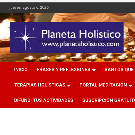
Saltar
jueves, agosto 6, 2026
al
contenido
Difusión de espiritualidad, terapias alternativas holísticas,
Planeta Holístico
cursos, talleres y seminarios
INICIO
FRASES Y REFLEXIONES
SANTOS QUE 
TERAPIAS HOLÍSTICAS
PORTAL MEDITACIÓN
DIFUNDÍ TUS ACTIVIDADES
SUSCRIPCIÓN GRATUIT