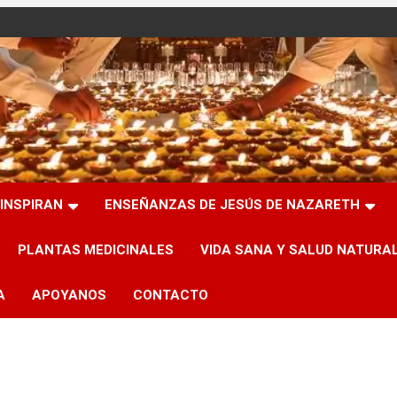
INSPIRAN
ENSEÑANZAS DE JESÚS DE NAZARETH
PLANTAS MEDICINALES
VIDA SANA Y SALUD NATURA
A
APOYANOS
CONTACTO