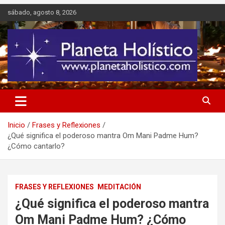
Saltar
sábado, agosto 8, 2026
al
contenido
Difusión de espiritualidad, terapias alternativas holísticas, cursos,
Planeta Holístico
talleres y seminarios
Inicio
Frases y Reflexiones
¿Qué significa el poderoso mantra Om Mani Padme Hum?
¿Cómo cantarlo?
FRASES Y REFLEXIONES
MEDITACIÓN
¿Qué significa el poderoso mantra
Om Mani Padme Hum? ¿Cómo