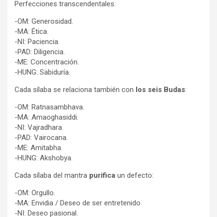
Perfecciones transcendentales:
-OM: Generosidad.
-MA: Ética.
-NI: Paciencia.
-PAD: Diligencia.
-ME: Concentración.
-HUNG: Sabiduría.
Cada sílaba se relaciona también con
los seis Budas
:
-OM: Ratnasambhava.
-MA: Amaoghasiddi.
-NI: Vajradhara.
-PAD: Vairocana.
-ME: Amitabha.
-HUNG: Akshobya.
Cada sílaba del mantra
purifica
un defecto:
-OM: Orgullo.
-MA: Envidia / Deseo de ser entretenido.
-NI: Deseo pasional.