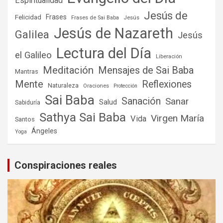
Espiritualidad
Jesús de
Frases
Felicidad
Frases de Sai Baba
Jesús
Jesús de Nazareth
Galilea
Jesús
Lectura del Día
el Galileo
Liberación
Meditación
Mensajes de Sai Baba
Mantras
Mente
Reflexiones
Naturaleza
Oraciones
Protección
Sai Baba
Sanación
Sanar
Salud
Sabiduría
Sathya Sai Baba
Virgen María
Vida
Santos
Ángeles
Yoga
Conspiraciones reales