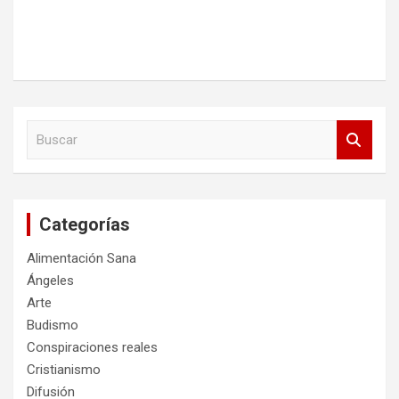
B
u
s
c
a
Categorías
r
Alimentación Sana
Ángeles
Arte
Budismo
Conspiraciones reales
Cristianismo
Difusión