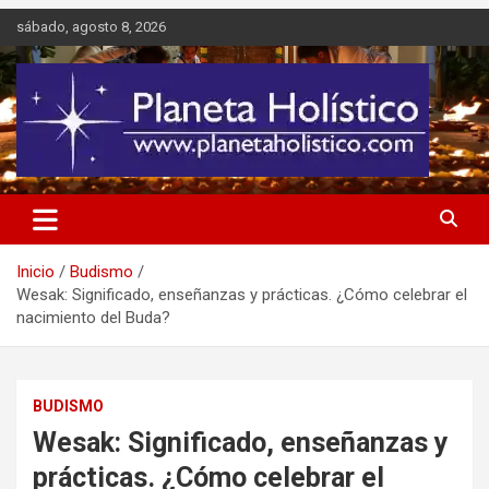
Saltar
sábado, agosto 8, 2026
al
contenido
Difusión de espiritualidad, terapias alternativas holísticas, cursos,
Planeta Holístico
talleres y seminarios
Inicio
Budismo
Wesak: Significado, enseñanzas y prácticas. ¿Cómo celebrar el
nacimiento del Buda?
BUDISMO
Wesak: Significado, enseñanzas y
prácticas. ¿Cómo celebrar el