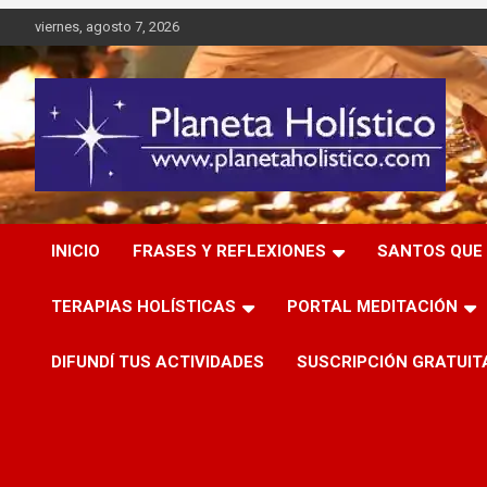
Saltar
viernes, agosto 7, 2026
al
contenido
Difusión de espiritualidad, terapias alternativas holísticas,
Planeta Holístico
cursos, talleres y seminarios
INICIO
FRASES Y REFLEXIONES
SANTOS QUE 
TERAPIAS HOLÍSTICAS
PORTAL MEDITACIÓN
DIFUNDÍ TUS ACTIVIDADES
SUSCRIPCIÓN GRATUIT