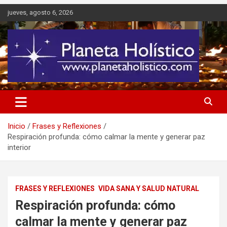
Saltar
jueves, agosto 6, 2026
al
contenido
Difusión de espiritualidad, terapias alternativas holísticas, cursos,
Planeta Holístico
talleres y seminarios
Inicio
Frases y Reflexiones
Respiración profunda: cómo calmar la mente y generar paz
interior
FRASES Y REFLEXIONES
VIDA SANA Y SALUD NATURAL
Respiración profunda: cómo
calmar la mente y generar paz