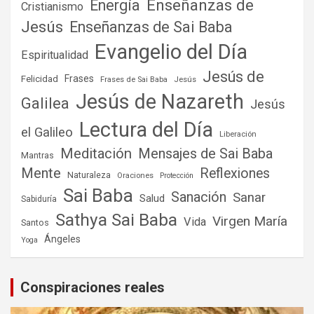
Enseñanzas de
Energía
Cristianismo
Jesús
Enseñanzas de Sai Baba
Evangelio del Día
Espiritualidad
Jesús de
Frases
Felicidad
Frases de Sai Baba
Jesús
Jesús de Nazareth
Galilea
Jesús
Lectura del Día
el Galileo
Liberación
Meditación
Mensajes de Sai Baba
Mantras
Mente
Reflexiones
Naturaleza
Oraciones
Protección
Sai Baba
Sanación
Sanar
Salud
Sabiduría
Sathya Sai Baba
Virgen María
Vida
Santos
Ángeles
Yoga
Conspiraciones reales