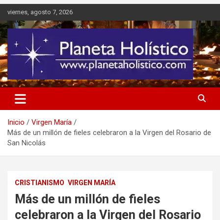
Saltar
viernes, agosto 7, 2026
al
contenido
Difusión de espiritualidad, terapias alternativas holísticas, cursos,
Planeta Holístico
talleres y seminarios
Inicio
Virgen María
Más de un millón de fieles celebraron a la Virgen del Rosario de
San Nicolás
CRISTIANISMO
VIRGEN MARÍA
Más de un millón de fieles
celebraron a la Virgen del Rosario