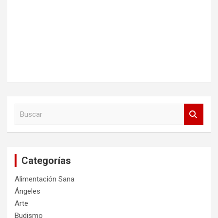
B
u
s
c
a
Categorías
r
Alimentación Sana
Ángeles
Arte
Budismo