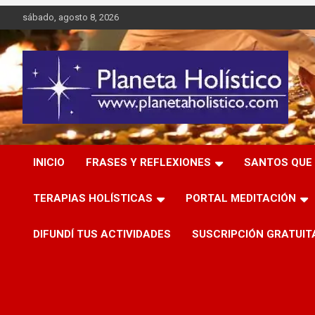
Saltar
sábado, agosto 8, 2026
al
contenido
Difusión de espiritualidad, terapias alternativas holísticas,
Planeta Holístico
cursos, talleres y seminarios
INICIO
FRASES Y REFLEXIONES
SANTOS QUE 
TERAPIAS HOLÍSTICAS
PORTAL MEDITACIÓN
DIFUNDÍ TUS ACTIVIDADES
SUSCRIPCIÓN GRATUIT