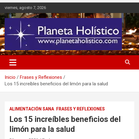
Saltar
viernes, agosto 7, 2026
al
contenido
Difusión de espiritualidad, terapias alternativas holísticas, cursos,
Planeta Holístico
talleres y seminarios
Inicio
Frases y Reflexiones
Los 15 increíbles beneficios del limón para la salud
ALIMENTACIÓN SANA
FRASES Y REFLEXIONES
Los 15 increíbles beneficios del
limón para la salud