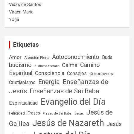
Vidas de Santos
Virgen María
Yoga
Etiquetas
Autoconocimiento
Amor
Buda
Atención Plena
budismo
Camino
Calma
Budismo tibetano
Espiritual
Consciencia
Consejos
Coronavirus
Enseñanzas de
Energía
Cristianismo
Jesús
Enseñanzas de Sai Baba
Evangelio del Día
Espiritualidad
Jesús de
Frases
Felicidad
Frases de Sai Baba
Jesús
Jesús de Nazareth
Galilea
Jesús