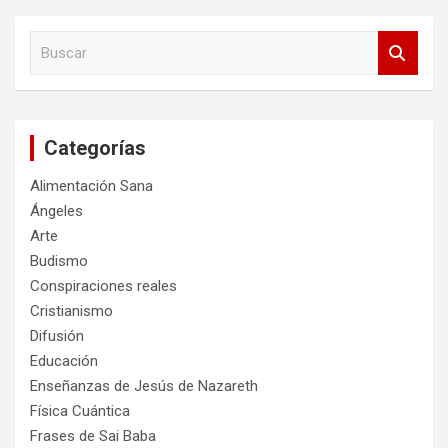
B
u
s
c
a
Categorías
r
Alimentación Sana
Ángeles
Arte
Budismo
Conspiraciones reales
Cristianismo
Difusión
Educación
Enseñanzas de Jesús de Nazareth
Física Cuántica
Frases de Sai Baba