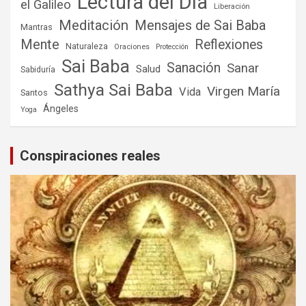
Lectura del Día
el Galileo
Liberación
Meditación
Mensajes de Sai Baba
Mantras
Mente
Reflexiones
Naturaleza
Oraciones
Protección
Sai Baba
Sanación
Sanar
Salud
Sabiduría
Sathya Sai Baba
Virgen María
Vida
Santos
Ángeles
Yoga
Conspiraciones reales