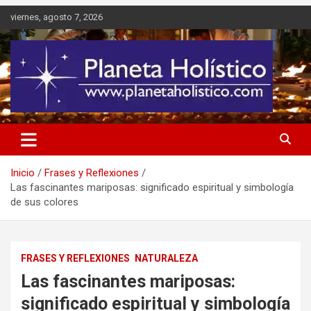
Saltar
viernes, agosto 7, 2026
al
contenido
Difusión de espiritualidad, terapias alternativas holísticas, cursos,
Planeta Holístico
talleres y seminarios
Inicio
Frases y Reflexiones
Las fascinantes mariposas: significado espiritual y simbología
de sus colores
FRASES Y REFLEXIONES
NATURALEZA
Las fascinantes mariposas:
significado espiritual y simbología