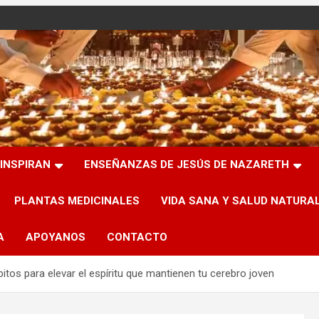
INSPIRAN
ENSEÑANZAS DE JESÚS DE NAZARETH
PLANTAS MEDICINALES
VIDA SANA Y SALUD NATURA
A
APOYANOS
CONTACTO
bitos para elevar el espíritu que mantienen tu cerebro joven