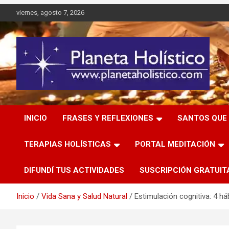
Saltar
viernes, agosto 7, 2026
al
contenido
Difusión de espiritualidad, terapias alternativas holísticas,
Planeta Holístico
cursos, talleres y seminarios
INICIO
FRASES Y REFLEXIONES
SANTOS QUE 
TERAPIAS HOLÍSTICAS
PORTAL MEDITACIÓN
DIFUNDÍ TUS ACTIVIDADES
SUSCRIPCIÓN GRATUIT
Inicio
Vida Sana y Salud Natural
Estimulación cognitiva: 4 há