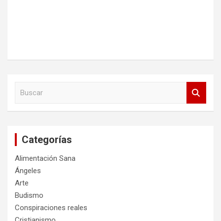
B
u
s
c
a
Categorías
r
Alimentación Sana
Ángeles
Arte
Budismo
Conspiraciones reales
Cristianismo