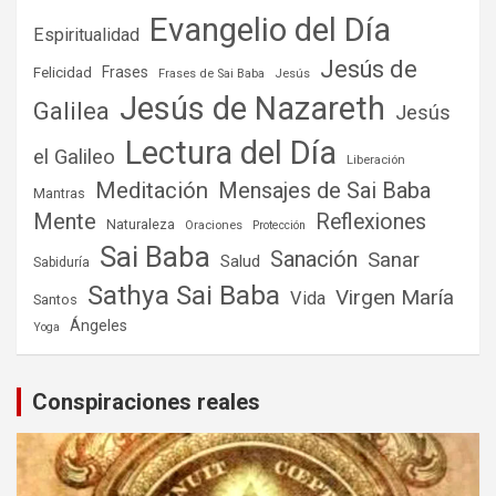
Evangelio del Día
Espiritualidad
Jesús de
Frases
Felicidad
Frases de Sai Baba
Jesús
Jesús de Nazareth
Galilea
Jesús
Lectura del Día
el Galileo
Liberación
Meditación
Mensajes de Sai Baba
Mantras
Mente
Reflexiones
Naturaleza
Oraciones
Protección
Sai Baba
Sanación
Sanar
Salud
Sabiduría
Sathya Sai Baba
Virgen María
Vida
Santos
Ángeles
Yoga
Conspiraciones reales