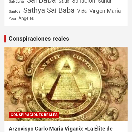
Sai Baba
Sanación
Sanar
Salud
Sabiduría
Sathya Sai Baba
Virgen María
Vida
Santos
Ángeles
Yoga
Conspiraciones reales
CONSPIRACIONES REALES
Arzovispo Carlo Maria Viganò: «La Élite de