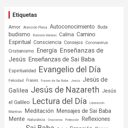
Etiquetas
Autoconocimiento
Amor
Buda
Atención Plena
budismo
Camino
Calma
Budismo tibetano
Espiritual
Consciencia
Consejos
Coronavirus
Enseñanzas de
Energía
Cristianismo
Jesús
Enseñanzas de Sai Baba
Evangelio del Día
Espiritualidad
Jesús de
Frases
Felicidad
Frases de Sai Baba
Jesús
Jesús de Nazareth
Galilea
Jesús
Lectura del Día
el Galileo
Liberación
Meditación
Mensajes de Sai Baba
Mantras
Mente
Reflexiones
Naturaleza
Oraciones
Protección