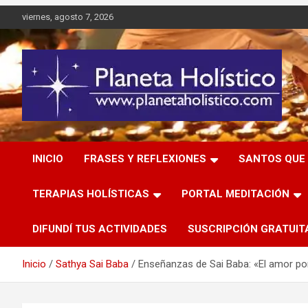
Saltar
viernes, agosto 7, 2026
al
contenido
Difusión de espiritualidad, terapias alternativas holísticas,
Planeta Holístico
cursos, talleres y seminarios
INICIO
FRASES Y REFLEXIONES
SANTOS QUE 
TERAPIAS HOLÍSTICAS
PORTAL MEDITACIÓN
DIFUNDÍ TUS ACTIVIDADES
SUSCRIPCIÓN GRATUIT
Inicio
Sathya Sai Baba
Enseñanzas de Sai Baba: «El amor po