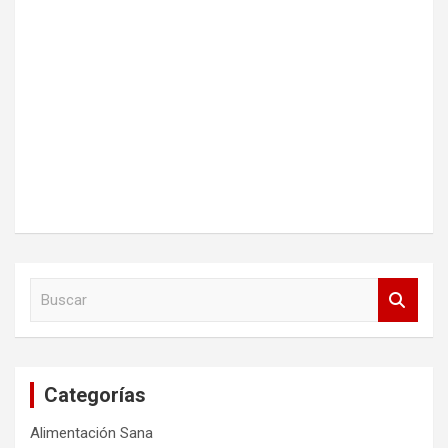
B
u
s
c
a
Categorías
r
Alimentación Sana