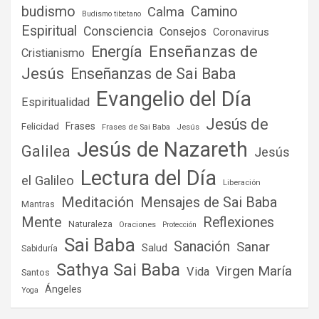
budismo
Camino
Calma
Budismo tibetano
Espiritual
Consciencia
Consejos
Coronavirus
Enseñanzas de
Energía
Cristianismo
Jesús
Enseñanzas de Sai Baba
Evangelio del Día
Espiritualidad
Jesús de
Frases
Felicidad
Frases de Sai Baba
Jesús
Jesús de Nazareth
Galilea
Jesús
Lectura del Día
el Galileo
Liberación
Meditación
Mensajes de Sai Baba
Mantras
Mente
Reflexiones
Naturaleza
Oraciones
Protección
Sai Baba
Sanación
Sanar
Salud
Sabiduría
Sathya Sai Baba
Virgen María
Vida
Santos
Ángeles
Yoga