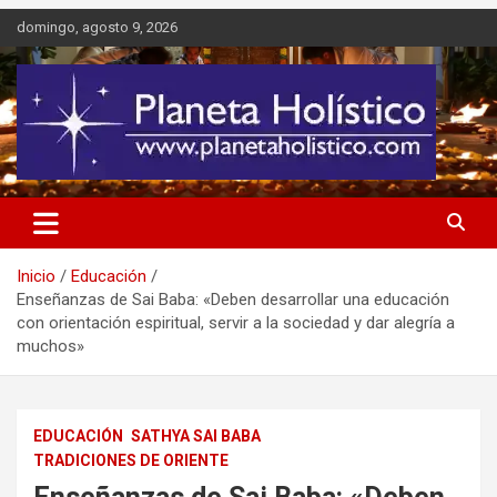
Saltar
domingo, agosto 9, 2026
al
contenido
Difusión de espiritualidad, terapias alternativas holísticas, cursos,
Planeta Holístico
talleres y seminarios
Inicio
Educación
Enseñanzas de Sai Baba: «Deben desarrollar una educación
con orientación espiritual, servir a la sociedad y dar alegría a
muchos»
EDUCACIÓN
SATHYA SAI BABA
TRADICIONES DE ORIENTE