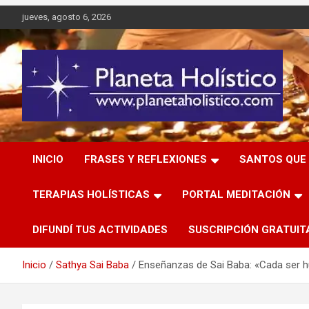
Saltar
jueves, agosto 6, 2026
al
contenido
Difusión de espiritualidad, terapias alternativas holísticas,
Planeta Holístico
cursos, talleres y seminarios
INICIO
FRASES Y REFLEXIONES
SANTOS QUE 
TERAPIAS HOLÍSTICAS
PORTAL MEDITACIÓN
DIFUNDÍ TUS ACTIVIDADES
SUSCRIPCIÓN GRATUIT
Inicio
Sathya Sai Baba
Enseñanzas de Sai Baba: «Cada ser h