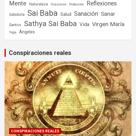
Mente
Reflexiones
Naturaleza
Oraciones
Protección
Sai Baba
Sanación
Sanar
Salud
Sabiduría
Sathya Sai Baba
Virgen María
Vida
Santos
Ángeles
Yoga
Conspiraciones reales
CONSPIRACIONES REALES