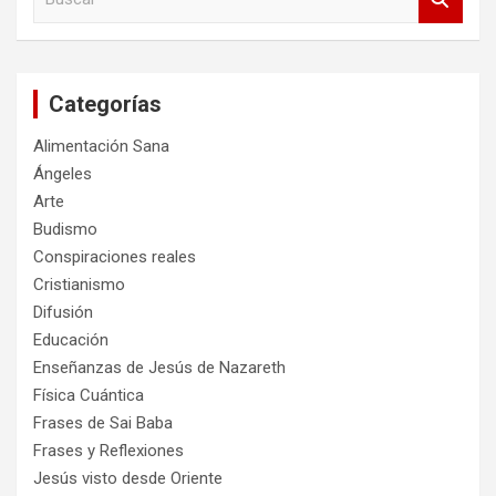
u
s
c
a
Categorías
r
Alimentación Sana
Ángeles
Arte
Budismo
Conspiraciones reales
Cristianismo
Difusión
Educación
Enseñanzas de Jesús de Nazareth
Física Cuántica
Frases de Sai Baba
Frases y Reflexiones
Jesús visto desde Oriente