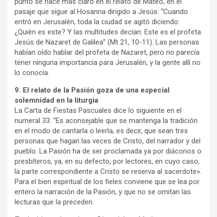
punto se hace más claro en el relato de Mateo, en el
pasaje que sigue al Hosanna dirigido a Jesús: “Cuando
entró en Jerusalén, toda la ciudad se agitó diciendo:
¿Quién es este? Y las multitudes decían: Este es el profeta
Jesús de Nazaret de Galilea” (Mt 21, 10-11). Las personas
habían oído hablar del profeta de Nazaret, pero no parecía
tener ninguna importancia para Jerusalén, y la gente allí no
lo conocía.
9. El relato de la Pasión goza de una especial
solemnidad en la liturgia
La Carta de Fiestas Pascuales dice lo siguiente en el
numeral 33: “Es aconsejable que se mantenga la tradición
en el modo de cantarla o leerla, es decir, que sean tres
personas que hagan las veces de Cristo, del narrador y del
pueblo. La Pasión ha de ser proclamada ya por diáconos o
presbíteros, ya, en su defecto, por lectores, en cuyo caso,
la parte correspondiente a Cristo se reserva al sacerdote».
Para el bien espiritual de los fieles conviene que se lea por
entero la narración de la Pasión, y que no se omitan las
lecturas que la preceden.