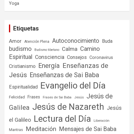
Yoga
Etiquetas
Autoconocimiento
Amor
Buda
Atención Plena
budismo
Camino
Calma
Budismo tibetano
Espiritual
Consciencia
Consejos
Coronavirus
Enseñanzas de
Energía
Cristianismo
Jesús
Enseñanzas de Sai Baba
Evangelio del Día
Espiritualidad
Jesús de
Frases
Felicidad
Frases de Sai Baba
Jesús
Jesús de Nazareth
Galilea
Jesús
Lectura del Día
el Galileo
Liberación
Meditación
Mensajes de Sai Baba
Mantras