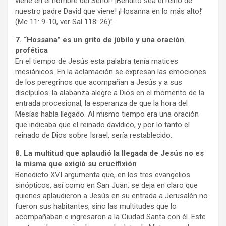
viene en el nombre del Señor! ¡Bendito sea el reino de
nuestro padre David que viene! ¡Hosanna en lo más alto!’
(Mc 11: 9-10, ver Sal 118: 26)”.
7. “Hossana” es un grito de júbilo y una oración
profética
En el tiempo de Jesús esta palabra tenía matices
mesiánicos. En la aclamación se expresan las emociones
de los peregrinos que acompañan a Jesús y a sus
discípulos: la alabanza alegre a Dios en el momento de la
entrada procesional, la esperanza de que la hora del
Mesías había llegado. Al mismo tiempo era una oración
que indicaba que el reinado davídico, y por lo tanto el
reinado de Dios sobre Israel, sería restablecido.
8. La multitud que aplaudió la llegada de Jesús no es
la misma que exigió su crucifixión
Benedicto XVI argumenta que, en los tres evangelios
sinópticos, así como en San Juan, se deja en claro que
quienes aplaudieron a Jesús en su entrada a Jerusalén no
fueron sus habitantes, sino las multitudes que lo
acompañaban e ingresaron a la Ciudad Santa con él. Este