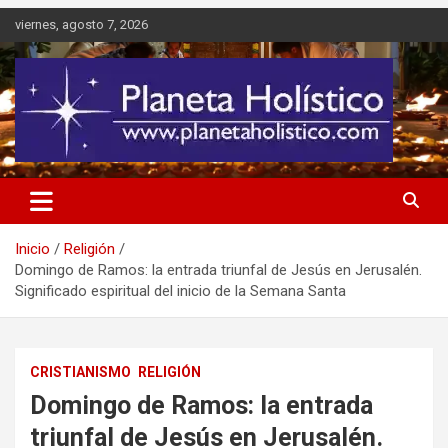
Saltar
viernes, agosto 7, 2026
al
contenido
Difusión de espiritualidad, terapias alternativas holísticas, cursos,
Planeta Holístico
talleres y seminarios
Inicio
Religión
Domingo de Ramos: la entrada triunfal de Jesús en Jerusalén.
Significado espiritual del inicio de la Semana Santa
CRISTIANISMO
RELIGIÓN
Domingo de Ramos: la entrada
triunfal de Jesús en Jerusalén.