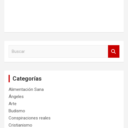
B
u
s
c
a
Categorías
r
Alimentación Sana
Ángeles
Arte
Budismo
Conspiraciones reales
Cristianismo