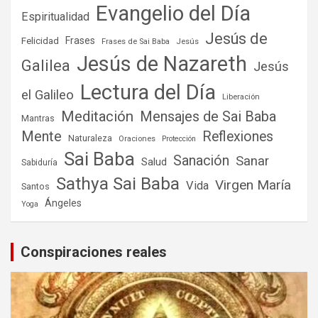
Evangelio del Día
Espiritualidad
Jesús de
Frases
Felicidad
Frases de Sai Baba
Jesús
Jesús de Nazareth
Galilea
Jesús
Lectura del Día
el Galileo
Liberación
Meditación
Mensajes de Sai Baba
Mantras
Mente
Reflexiones
Naturaleza
Oraciones
Protección
Sai Baba
Sanación
Sanar
Salud
Sabiduría
Sathya Sai Baba
Virgen María
Vida
Santos
Ángeles
Yoga
Conspiraciones reales