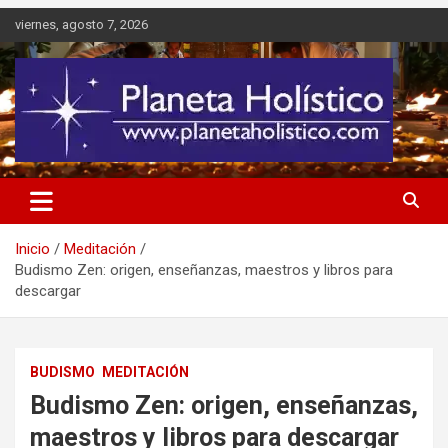
Saltar
viernes, agosto 7, 2026
al
contenido
Difusión de espiritualidad, terapias alternativas holísticas, cursos,
Planeta Holístico
talleres y seminarios
Inicio
Meditación
Budismo Zen: origen, enseñanzas, maestros y libros para
descargar
BUDISMO
MEDITACIÓN
Budismo Zen: origen, enseñanzas,
maestros y libros para descargar