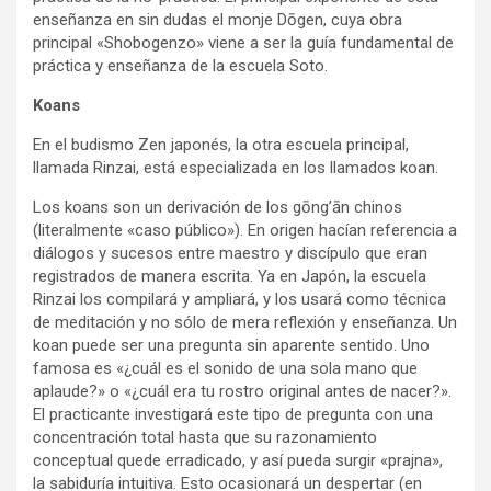
enseñanza en sin dudas el monje Dōgen, cuya obra
principal «Shobogenzo» viene a ser la guía fundamental de
práctica y enseñanza de la escuela Soto.
Koans
En el budismo Zen japonés, la otra escuela principal,
llamada Rinzai, está especializada en los llamados koan.
Los koans son un derivación de los gōng’ān chinos
(literalmente «caso público»). En origen hacían referencia a
diálogos y sucesos entre maestro y discípulo que eran
registrados de manera escrita. Ya en Japón, la escuela
Rinzai los compilará y ampliará, y los usará como técnica
de meditación y no sólo de mera reflexión y enseñanza. Un
koan puede ser una pregunta sin aparente sentido. Uno
famosa es «¿cuál es el sonido de una sola mano que
aplaude?» o «¿cuál era tu rostro original antes de nacer?».
El practicante investigará este tipo de pregunta con una
concentración total hasta que su razonamiento
conceptual quede erradicado, y así pueda surgir «prajna»,
la sabiduría intuitiva. Esto ocasionará un despertar (en