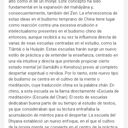
alto como el de un monje. Este concepto ha sido
fundamental en la expansión del mahāyāna y,
consecuentemente, también del Zen. La efervescencia de
estas ideas en el budismo temprano de China tiene lugar
como reacción contra una excesiva erudición e
intelectualismo presentes en el budismo chino de
entonces, aunque recibirá a su vez la influencia directa de
varias de esas escuelas centradas en el estudio, como la
Tiāntái o la Huáyán. Estas escuelas harán surgir un nuevo
estilo de práctica y de entender la enseñanza, centrado en
una vía intuitiva y directa que pretende propiciar cierto
estado mental (el Samādhi o Kenshou) previo al completo
despertar espiritual o nirvāṇa. Por lo tanto, este nuevo tipo
de budismo se centra en el cultivo de la mente o
meditación, cuya traducción china es la palabra chán. En
chino, a esta escuela se la llama directamente «Escuela de
meditación» (Escuela del Chan). El resto de escuelas
dedicaban buena parte de su tiempo al estudio de textos,
ya que consideraban que su lectura entrañaba la
acumulación de méritos para el despertar. La escuela del
Dhyana estableció un nuevo enfoque, en el que el cultivo
de la propia mente se convierte en el centro de la práctica