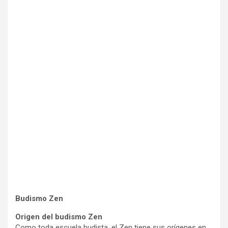
Budismo Zen
Origen del budismo Zen
Como toda escuela budista, el Zen tiene sus orígenes en