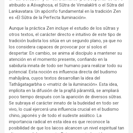
atribuido a Aśvaghoṣa, el Sūtra de Vimalakīrti o el Sūtra del
Lankavatara. Un apócrifo fundamental en la tradición Zen
es «El Sūtra de la Perfecta Iluminación».
Aunque la práctica Zen incluye el estudio de los sūtras y
otros textos, el carácter directo e intuitivo de este tipo de
tradición budista los sitúa en un segundo plano, ya que no
los considera capaces de provocar por sí solos el
despertar. En cambio, se anima al discípulo a mantener su
atención en el momento presente, confiando en la
sabiduría innata de todo ser humano para realizar todo su
potencial. Esta noción es influencia directa del budismo
mahāyāna, cuyos textos desarrollan la idea del
Tathāgatagarbha o «matriz de la iluminación». Esta idea,
implícita en la difusión de la prajñā pāramitā, se ampliará
poco tiempo después con la aparición de diversos sūtras.
Se subraya el carácter innato de la budeidad en todo ser
vivo, lo cual ejercerá una influencia crucial en el budismo
chino, japonés y de todo el sudeste asiático. La
importancia radical en esta idea es que reconoce la
posibilidad de que los laicos alcancen un nivel espiritual tan