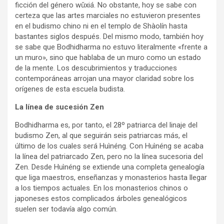
ficción del género wǔxiá. No obstante, hoy se sabe con
certeza que las artes marciales no estuvieron presentes
en el budismo chino ni en el templo de Shàolín hasta
bastantes siglos después. Del mismo modo, también hoy
se sabe que Bodhidharma no estuvo literalmente «frente a
un muro», sino que hablaba de un muro como un estado
de la mente. Los descubrimientos y traducciones
contemporáneas arrojan una mayor claridad sobre los
orígenes de esta escuela budista.
La línea de sucesión Zen
Bodhidharma es, por tanto, el 28º patriarca del linaje del
budismo Zen, al que seguirán seis patriarcas más, el
último de los cuales será Huìnéng. Con Huìnéng se acaba
la línea del patriarcado Zen, pero no la línea sucesoria del
Zen. Desde Huìnéng se extiende una completa genealogía
que liga maestros, enseñanzas y monasterios hasta llegar
a los tiempos actuales. En los monasterios chinos o
japoneses estos complicados árboles genealógicos
suelen ser todavía algo común.