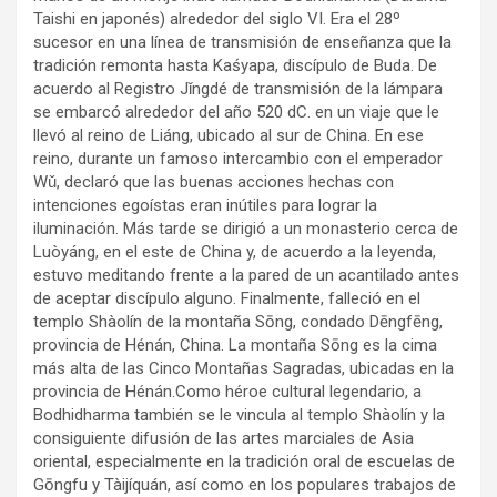
Taishi en japonés) alrededor del siglo VI. Era el 28º
sucesor en una línea de transmisión de enseñanza que la
tradición remonta hasta Kaśyapa, discípulo de Buda. De
acuerdo al Registro Jǐngdé de transmisión de la lámpara
se embarcó alrededor del año 520 dC. en un viaje que le
llevó al reino de Liáng, ubicado al sur de China. En ese
reino, durante un famoso intercambio con el emperador
Wǔ, declaró que las buenas acciones hechas con
intenciones egoístas eran inútiles para lograr la
iluminación. Más tarde se dirigió a un monasterio cerca de
Luòyáng, en el este de China y, de acuerdo a la leyenda,
estuvo meditando frente a la pared de un acantilado antes
de aceptar discípulo alguno. Finalmente, falleció en el
templo Shàolín de la montaña Sōng, condado Dēngfēng,
provincia de Hénán, China. La montaña Sōng es la cima
más alta de las Cinco Montañas Sagradas, ubicadas en la
provincia de Hénán.Como héroe cultural legendario, a
Bodhidharma también se le vincula al templo Shàolín y la
consiguiente difusión de las artes marciales de Asia
oriental, especialmente en la tradición oral de escuelas de
Gōngfu y Tàijíquán, así como en los populares trabajos de