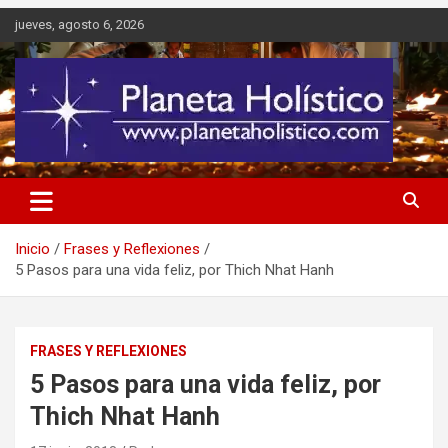
Saltar
jueves, agosto 6, 2026
al
contenido
Difusión de espiritualidad, terapias alternativas holísticas, cursos,
Planeta Holístico
talleres y seminarios
Inicio
Frases y Reflexiones
5 Pasos para una vida feliz, por Thich Nhat Hanh
FRASES Y REFLEXIONES
5 Pasos para una vida feliz, por
Thich Nhat Hanh