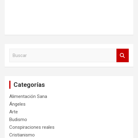
B
u
s
c
a
Categorías
r
Alimentación Sana
Ángeles
Arte
Budismo
Conspiraciones reales
Cristianismo