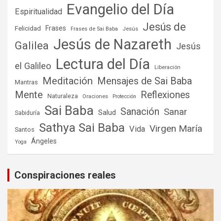
Evangelio del Día
Espiritualidad
Jesús de
Frases
Felicidad
Frases de Sai Baba
Jesús
Jesús de Nazareth
Galilea
Jesús
Lectura del Día
el Galileo
Liberación
Meditación
Mensajes de Sai Baba
Mantras
Mente
Reflexiones
Naturaleza
Oraciones
Protección
Sai Baba
Sanación
Sanar
Salud
Sabiduría
Sathya Sai Baba
Virgen María
Vida
Santos
Ángeles
Yoga
Conspiraciones reales