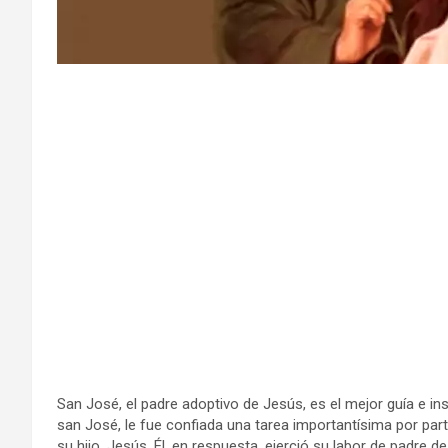
San José, el padre adoptivo de Jesús, es el mejor guía e i
san José, le fue confiada una tarea importantísima por par
su hijo, Jesús. Él, en respuesta, ejerció su labor de padre de