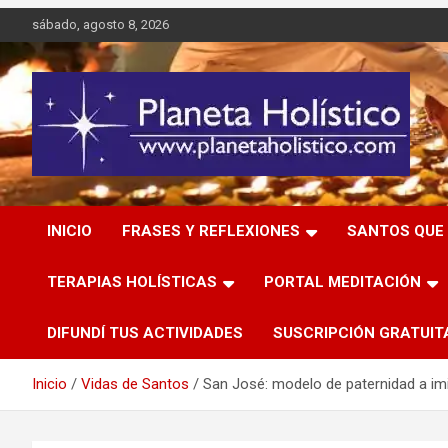
Saltar
sábado, agosto 8, 2026
al
contenido
Difusión de espiritualidad, terapias alternativas holísticas,
Planeta Holístico
cursos, talleres y seminarios
INICIO
FRASES Y REFLEXIONES
SANTOS QUE 
TERAPIAS HOLÍSTICAS
PORTAL MEDITACIÓN
DIFUNDÍ TUS ACTIVIDADES
SUSCRIPCIÓN GRATUIT
Inicio
Vidas de Santos
San José: modelo de paternidad a imi