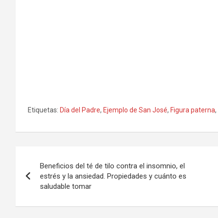
Etiquetas:
Día del Padre
,
Ejemplo de San José
,
Figura paterna
,
Navegación
Beneficios del té de tilo contra el insomnio, el
de
estrés y la ansiedad. Propiedades y cuánto es
saludable tomar
entradas