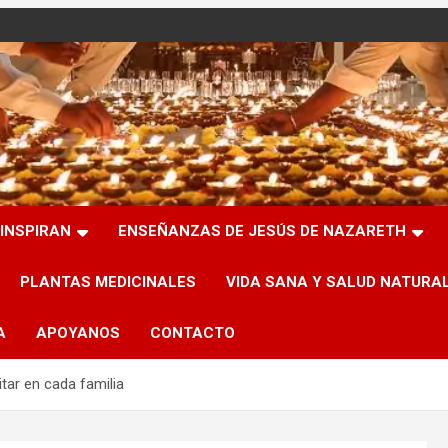
INSPIRAN
ENSEÑANZAS DE JESÚS DE NAZARETH
PLANTAS MEDICINALES
VIDA SANA Y SALUD NATURA
A
APOYANOS
CONTACTO
tar en cada familia