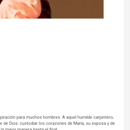
nspiración para muchos hombres. A aquel humilde carpintero,
te de Dios: custodiar los corazones de María, su esposa y de
 la mejor manera hasta el final.