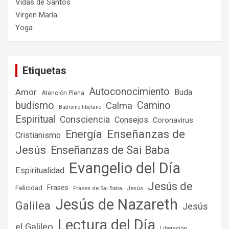
Vidas de Santos
Virgen María
Yoga
Etiquetas
Autoconocimiento
Amor
Buda
Atención Plena
budismo
Camino
Calma
Budismo tibetano
Espiritual
Consciencia
Consejos
Coronavirus
Enseñanzas de
Energía
Cristianismo
Jesús
Enseñanzas de Sai Baba
Evangelio del Día
Espiritualidad
Jesús de
Frases
Felicidad
Frases de Sai Baba
Jesús
Jesús de Nazareth
Galilea
Jesús
Lectura del Día
el Galileo
Liberación