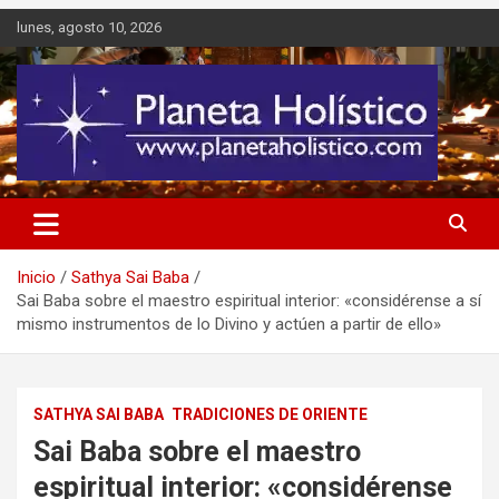
Saltar
lunes, agosto 10, 2026
al
contenido
Difusión de espiritualidad, terapias alternativas holísticas, cursos,
Planeta Holístico
talleres y seminarios
Inicio
Sathya Sai Baba
Sai Baba sobre el maestro espiritual interior: «considérense a sí
mismo instrumentos de lo Divino y actúen a partir de ello»
SATHYA SAI BABA
TRADICIONES DE ORIENTE
Sai Baba sobre el maestro
espiritual interior: «considérense