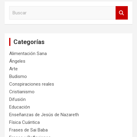
B
u
s
c
a
Categorías
r
Alimentación Sana
Ángeles
Arte
Budismo
Conspiraciones reales
Cristianismo
Difusión
Educación
Enseñanzas de Jesús de Nazareth
Física Cuántica
Frases de Sai Baba