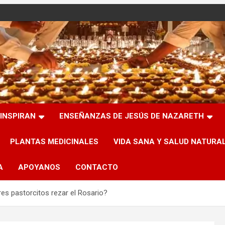
INSPIRAN
ENSEÑANZAS DE JESÚS DE NAZARETH
PLANTAS MEDICINALES
VIDA SANA Y SALUD NATURA
A
APOYANOS
CONTACTO
tres pastorcitos rezar el Rosario?