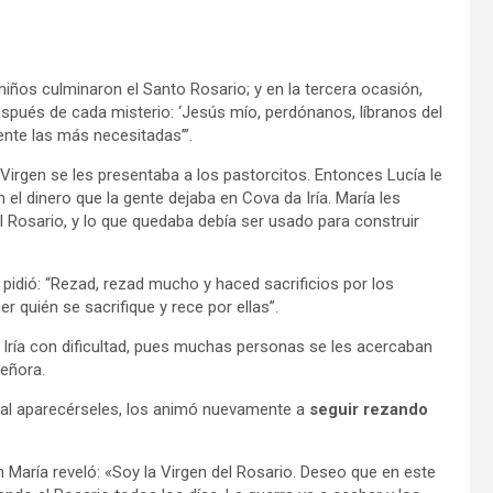
niños culminaron el Santo Rosario; y en la tercera ocasión,
espués de cada misterio: ‘Jesús mío, perdónanos, líbranos del
mente las más necesitadas’”.
Virgen se les presentaba a los pastorcitos. Entonces Lucía le
 el dinero que la gente dejaba en Cova da Iría. María les
el Rosario, y lo que quedaba debía ser usado para construir
 pidió: “Rezad, rezad mucho y haced sacrificios por los
 quién se sacrifique y rece por ellas”.
da Iría con dificultad, pues muchas personas se les acercaban
eñora.
, al aparecérseles, los animó nuevamente a
seguir rezando
en María reveló: «Soy la Virgen del Rosario. Deseo que en este