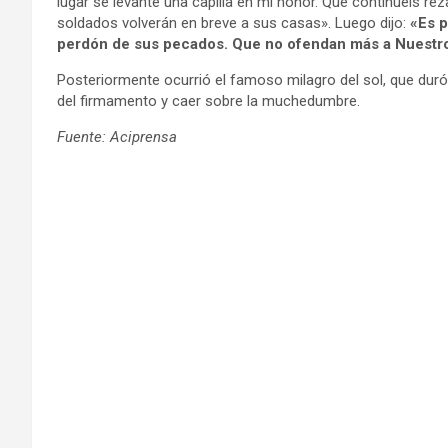
lugar se levante una capilla en mi honor. Que continuéis rez
soldados volverán en breve a sus casas». Luego dijo:
«Es p
perdón de sus pecados. Que no ofendan más a Nuestro
Posteriormente ocurrió el famoso milagro del sol, que duró
del firmamento y caer sobre la muchedumbre.
Fuente: Aciprensa