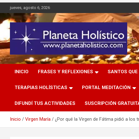
Saltar
jueves, agosto 6, 2026
al
contenido
Difusión de espiritualidad, terapias alternativas holísticas,
Planeta Holístico
cursos, talleres y seminarios
INICIO
FRASES Y REFLEXIONES
SANTOS QUE 
TERAPIAS HOLÍSTICAS
PORTAL MEDITACIÓN
DIFUNDÍ TUS ACTIVIDADES
SUSCRIPCIÓN GRATUIT
Inicio
Virgen María
¿Por qué la Virgen de Fátima pidió a los 