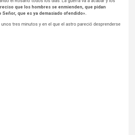
ando el Rosario todos los días. La guerra va a acabar y los
reciso que los hombres se enmienden, que pidan
 Señor, que es ya demasiado ofendido».
 unos tres minutos y en el que el astro pareció desprenderse