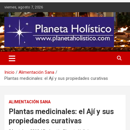
Saltar
viernes, agosto 7, 2026
al
contenido
Difusión de espiritualidad, terapias alternativas holísticas, cursos,
Planeta Holístico
talleres y seminarios
Inicio
Alimentación Sana
Plantas medicinales: el Ají y sus propiedades curativas
ALIMENTACIÓN SANA
Plantas medicinales: el Ají y sus
propiedades curativas