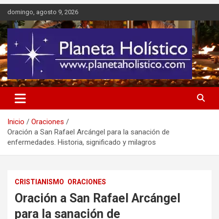
Saltar
domingo, agosto 9, 2026
al
contenido
Difusión de espiritualidad, terapias alternativas holísticas, cursos,
Planeta Holístico
talleres y seminarios
Inicio
Oraciones
Oración a San Rafael Arcángel para la sanación de
enfermedades. Historia, significado y milagros
CRISTIANISMO
ORACIONES
Oración a San Rafael Arcángel
para la sanación de