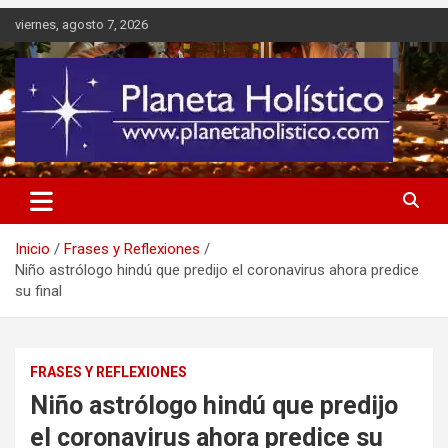
Saltar
viernes, agosto 7, 2026
al
contenido
Difusión de espiritualidad, terapias alternativas holísticas, cursos,
Planeta Holístico
talleres y seminarios
Inicio
Frases y Reflexiones
Niño astrólogo hindú que predijo el coronavirus ahora predice
su final
FRASES Y REFLEXIONES
Niño astrólogo hindú que predijo
el coronavirus ahora predice su