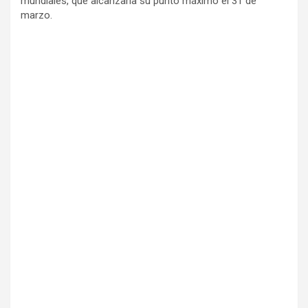
mundiales, que alcanzaría su punto máximo el 31 de
marzo.