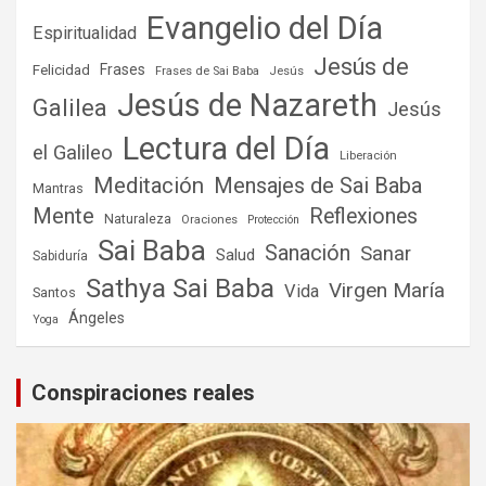
Evangelio del Día
Espiritualidad
Jesús de
Frases
Felicidad
Frases de Sai Baba
Jesús
Jesús de Nazareth
Galilea
Jesús
Lectura del Día
el Galileo
Liberación
Meditación
Mensajes de Sai Baba
Mantras
Mente
Reflexiones
Naturaleza
Oraciones
Protección
Sai Baba
Sanación
Sanar
Salud
Sabiduría
Sathya Sai Baba
Virgen María
Vida
Santos
Ángeles
Yoga
Conspiraciones reales