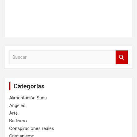
B
u
s
c
a
Categorías
r
Alimentación Sana
Ángeles
Arte
Budismo
Conspiraciones reales
Cristianismo