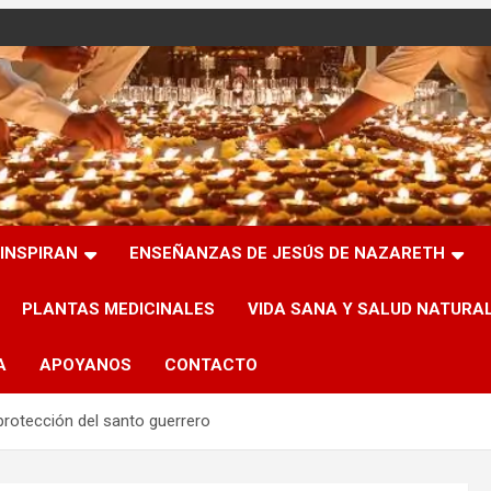
INSPIRAN
ENSEÑANZAS DE JESÚS DE NAZARETH
PLANTAS MEDICINALES
VIDA SANA Y SALUD NATURA
A
APOYANOS
CONTACTO
protección del santo guerrero