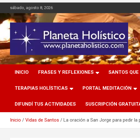
Saltar
sábado, agosto 8, 2026
al
contenido
Difusión de espiritualidad, terapias alternativas holísticas,
Planeta Holístico
cursos, talleres y seminarios
INICIO
FRASES Y REFLEXIONES
SANTOS QUE 
TERAPIAS HOLÍSTICAS
PORTAL MEDITACIÓN
DIFUNDÍ TUS ACTIVIDADES
SUSCRIPCIÓN GRATUIT
Inicio
Vidas de Santos
La oración a San Jorge para pedir la 