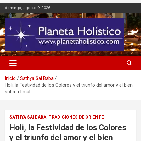
Saltar
domingo, agosto 9, 2026
al
contenido
Difusión de espiritualidad, terapias alternativas holísticas, cursos,
Planeta Holístico
talleres y seminarios
Inicio
Sathya Sai Baba
Holi, la Festividad de los Colores y el triunfo del amor y el bien
sobre el mal
SATHYA SAI BABA
TRADICIONES DE ORIENTE
Holi, la Festividad de los Colores
y el triunfo del amor y el bien