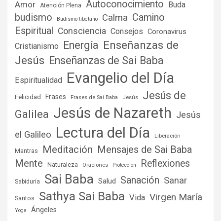
Autoconocimiento
Amor
Buda
Atención Plena
budismo
Camino
Calma
Budismo tibetano
Espiritual
Consciencia
Consejos
Coronavirus
Enseñanzas de
Energía
Cristianismo
Jesús
Enseñanzas de Sai Baba
Evangelio del Día
Espiritualidad
Jesús de
Frases
Felicidad
Frases de Sai Baba
Jesús
Jesús de Nazareth
Galilea
Jesús
Lectura del Día
el Galileo
Liberación
Meditación
Mensajes de Sai Baba
Mantras
Mente
Reflexiones
Naturaleza
Oraciones
Protección
Sai Baba
Sanación
Sanar
Salud
Sabiduría
Sathya Sai Baba
Virgen María
Vida
Santos
Ángeles
Yoga