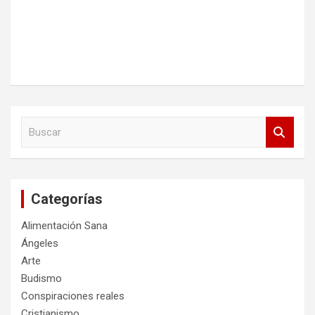
B
u
s
c
a
Categorías
r
Alimentación Sana
Ángeles
Arte
Budismo
Conspiraciones reales
Cristianismo