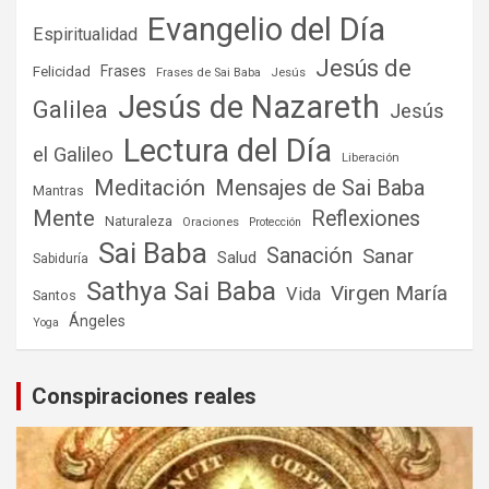
Evangelio del Día
Espiritualidad
Jesús de
Frases
Felicidad
Frases de Sai Baba
Jesús
Jesús de Nazareth
Galilea
Jesús
Lectura del Día
el Galileo
Liberación
Meditación
Mensajes de Sai Baba
Mantras
Mente
Reflexiones
Naturaleza
Oraciones
Protección
Sai Baba
Sanación
Sanar
Salud
Sabiduría
Sathya Sai Baba
Virgen María
Vida
Santos
Ángeles
Yoga
Conspiraciones reales