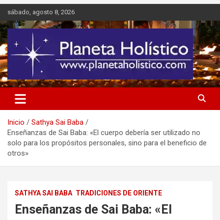
Saltar
sábado, agosto 8, 2026
al
contenido
Difusión de espiritualidad, terapias alternativas holísticas, cursos,
Planeta Holístico
talleres y seminarios
Inicio
Sathya Sai Baba
Enseñanzas de Sai Baba: «El cuerpo debería ser utilizado no
solo para los propósitos personales, sino para el beneficio de
otros»
SATHYA SAI BABA
TRADICIONES DE ORIENTE
Enseñanzas de Sai Baba: «El