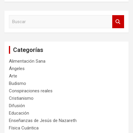
B
u
s
c
a
Categorías
r
Alimentación Sana
Ángeles
Arte
Budismo
Conspiraciones reales
Cristianismo
Difusión
Educación
Enseñanzas de Jesús de Nazareth
Física Cuántica