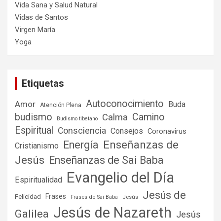
Vida Sana y Salud Natural
Vidas de Santos
Virgen María
Yoga
Etiquetas
Autoconocimiento
Amor
Buda
Atención Plena
budismo
Camino
Calma
Budismo tibetano
Espiritual
Consciencia
Consejos
Coronavirus
Enseñanzas de
Energía
Cristianismo
Jesús
Enseñanzas de Sai Baba
Evangelio del Día
Espiritualidad
Jesús de
Frases
Felicidad
Frases de Sai Baba
Jesús
Jesús de Nazareth
Galilea
Jesús