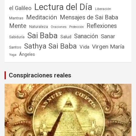
Lectura del Día
el Galileo
Liberación
Meditación
Mensajes de Sai Baba
Mantras
Mente
Reflexiones
Naturaleza
Oraciones
Protección
Sai Baba
Sanación
Sanar
Salud
Sabiduría
Sathya Sai Baba
Virgen María
Vida
Santos
Ángeles
Yoga
Conspiraciones reales