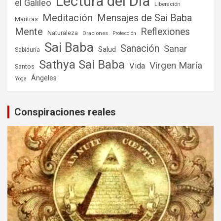
Lectura del Día
el Galileo
Liberación
Meditación
Mensajes de Sai Baba
Mantras
Mente
Reflexiones
Naturaleza
Oraciones
Protección
Sai Baba
Sanación
Sanar
Salud
Sabiduría
Sathya Sai Baba
Virgen María
Vida
Santos
Ángeles
Yoga
Conspiraciones reales