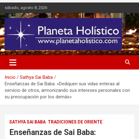
Saltar
sábado, agosto 8, 2026
al
contenido
Difusión de espiritualidad, terapias alternativas holísticas, cursos,
Planeta Holístico
talleres y seminarios
Inicio
Sathya Sai Baba
Enseñanzas de Sai Baba: «Dediquen sus vidas enteras al
servicio de otros, armonizando sus intereses personales con
su preocupación por los demás»
SATHYA SAI BABA
TRADICIONES DE ORIENTE
Enseñanzas de Sai Baba: