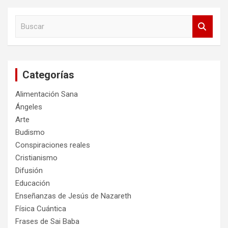
B
u
s
c
a
Categorías
r
Alimentación Sana
Ángeles
Arte
Budismo
Conspiraciones reales
Cristianismo
Difusión
Educación
Enseñanzas de Jesús de Nazareth
Física Cuántica
Frases de Sai Baba