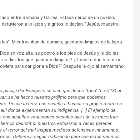
asó entre Samaria y Galilea. Estaba cerca de un pueblo,
detuvieron a lo lejos y a gritos le decían: “Jesús, maestro,
otes”. Mientras iban de camino, quedaron limpios de la lepra.
Dios en voz alta, se postró a los pies de Jesús y le dio las
eran diez los que quedaron limpios? ¿Dónde están los otros
lviera para dar gloria a Dios?” Después le dijo al samaritano:
ro pasaje del Evangelio se dice que Jesús “tocó” (Lc 5,13) al
ntrar; se ha hecho nuestro prójimo para que podamos
nto. Desde la cruz, nos enseña a buscar su propio rostro en
llí donde experimentan su indigencia. […] El ejemplo de
 con aquellas situaciones sociales que aún se muestran
debemos desistir si nuestros esfuerzos a veces parecen
e el terror del mal inspira medidas defensivas inhumanas,
enfermos. Debemos seguir trabajando para que estos mismos