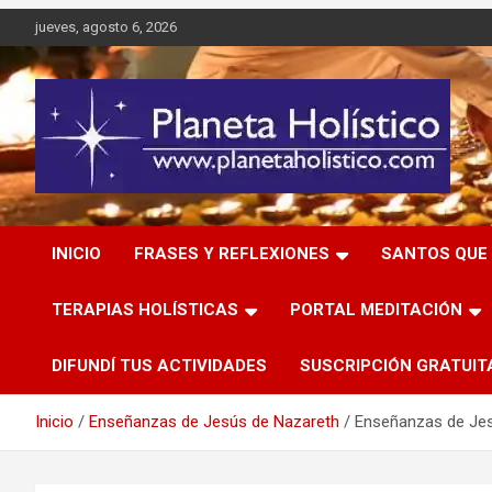
Saltar
jueves, agosto 6, 2026
al
contenido
Difusión de espiritualidad, terapias alternativas holísticas,
Planeta Holístico
cursos, talleres y seminarios
INICIO
FRASES Y REFLEXIONES
SANTOS QUE 
TERAPIAS HOLÍSTICAS
PORTAL MEDITACIÓN
DIFUNDÍ TUS ACTIVIDADES
SUSCRIPCIÓN GRATUIT
Inicio
Enseñanzas de Jesús de Nazareth
Enseñanzas de Jesú