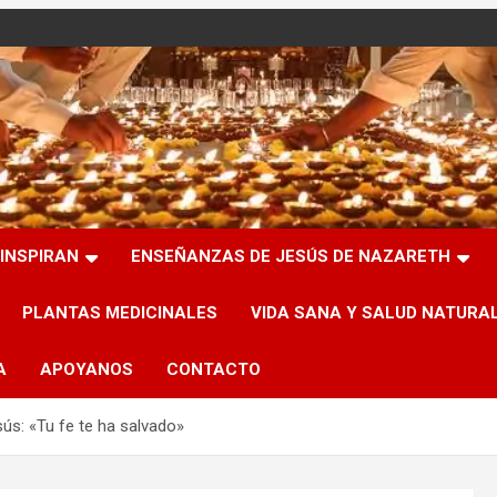
INSPIRAN
ENSEÑANZAS DE JESÚS DE NAZARETH
PLANTAS MEDICINALES
VIDA SANA Y SALUD NATURA
A
APOYANOS
CONTACTO
s: «Tu fe te ha salvado»