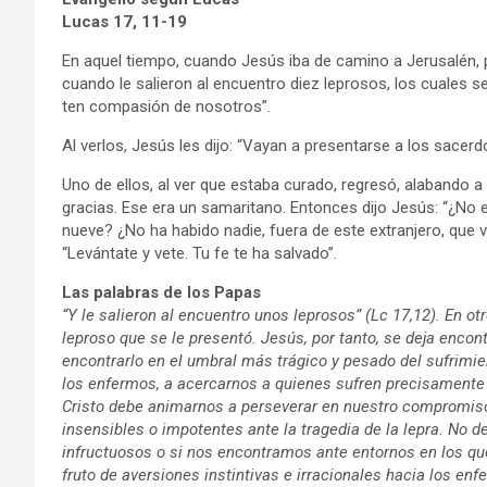
Lucas 17, 11-19
En aquel tiempo, cuando Jesús iba de camino a Jerusalén, p
cuando le salieron al encuentro diez leprosos, los cuales se 
ten compasión de nosotros”.
Al verlos, Jesús les dijo: “Vayan a presentarse a los sacerd
Uno de ellos, al ver que estaba curado, regresó, alabando a 
gracias. Ese era un samaritano. Entonces dijo Jesús: “¿No 
nueve? ¿No ha habido nadie, fuera de este extranjero, que vo
“Levántate y vete. Tu fe te ha salvado”.
Las palabras de los Papas
“Y le salieron al encuentro unos leprosos” (Lc 17,12). En ot
leproso que se le presentó. Jesús, por tanto, se deja enco
encontrarlo en el umbral más trágico y pesado del sufrimie
los enfermos, a acercarnos a quienes sufren precisamente a
Cristo debe animarnos a perseverar en nuestro compromiso
insensibles o impotentes ante la tragedia de la lepra. No 
infructuosos o si nos encontramos ante entornos en los qu
fruto de aversiones instintivas e irracionales hacia los 