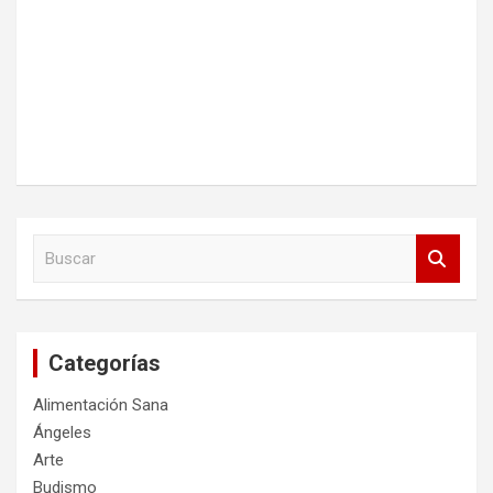
B
u
s
c
a
Categorías
r
Alimentación Sana
Ángeles
Arte
Budismo