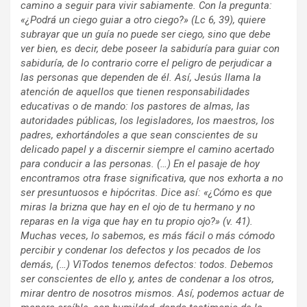
camino a seguir para vivir sabiamente. Con la pregunta:
«¿Podrá un ciego guiar a otro ciego?» (Lc 6, 39), quiere
subrayar que un guía no puede ser ciego, sino que debe
ver bien, es decir, debe poseer la sabiduría para guiar con
sabiduría, de lo contrario corre el peligro de perjudicar a
las personas que dependen de él. Así, Jesús llama la
atención de aquellos que tienen responsabilidades
educativas o de mando: los pastores de almas, las
autoridades públicas, los legisladores, los maestros, los
padres, exhortándoles a que sean conscientes de su
delicado papel y a discernir siempre el camino acertado
para conducir a las personas. (…) En el pasaje de hoy
encontramos otra frase significativa, que nos exhorta a no
ser presuntuosos e hipócritas. Dice así: «¿Cómo es que
miras la brizna que hay en el ojo de tu hermano y no
reparas en la viga que hay en tu propio ojo?» (v. 41).
Muchas veces, lo sabemos, es más fácil o más cómodo
percibir y condenar los defectos y los pecados de los
demás, (…) VìTodos tenemos defectos: todos. Debemos
ser conscientes de ello y, antes de condenar a los otros,
mirar dentro de nosotros mismos. Así, podemos actuar de