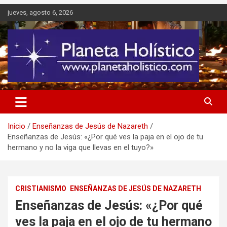
Saltar
jueves, agosto 6, 2026
al
contenido
Difusión de espiritualidad, terapias alternativas holísticas, cursos,
Planeta Holístico
talleres y seminarios
Inicio
Enseñanzas de Jesús de Nazareth
Enseñanzas de Jesús: «¿Por qué ves la paja en el ojo de tu
hermano y no la viga que llevas en el tuyo?»
CRISTIANISMO
ENSEÑANZAS DE JESÚS DE NAZARETH
Enseñanzas de Jesús: «¿Por qué
ves la paja en el ojo de tu hermano