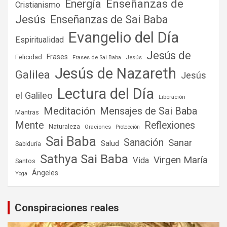
Enseñanzas de
Energía
Cristianismo
Jesús
Enseñanzas de Sai Baba
Evangelio del Día
Espiritualidad
Jesús de
Frases
Felicidad
Frases de Sai Baba
Jesús
Jesús de Nazareth
Galilea
Jesús
Lectura del Día
el Galileo
Liberación
Meditación
Mensajes de Sai Baba
Mantras
Mente
Reflexiones
Naturaleza
Oraciones
Protección
Sai Baba
Sanación
Sanar
Salud
Sabiduría
Sathya Sai Baba
Virgen María
Vida
Santos
Ángeles
Yoga
Conspiraciones reales