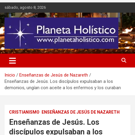
Saltar
sábado, agosto 8, 2026
al
contenido
Difusión de espiritualidad, terapias alternativas holísticas, cursos,
Planeta Holístico
talleres y seminarios
Inicio
Enseñanzas de Jesús de Nazareth
Enseñanzas de Jesús. Los discípulos expulsaban a los
demonios, ungían con aceite a los enfermos y los curaban
CRISTIANISMO
ENSEÑANZAS DE JESÚS DE NAZARETH
Enseñanzas de Jesús. Los
discípulos expulsaban a los