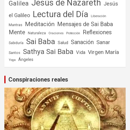
Jesús de Nazareth
Galilea
Jesús
Lectura del Día
el Galileo
Liberación
Meditación
Mensajes de Sai Baba
Mantras
Mente
Reflexiones
Naturaleza
Oraciones
Protección
Sai Baba
Sanación
Sanar
Salud
Sabiduría
Sathya Sai Baba
Virgen María
Vida
Santos
Ángeles
Yoga
Conspiraciones reales