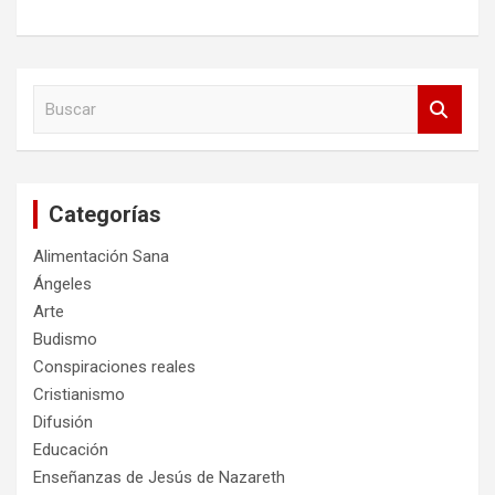
B
u
s
c
a
Categorías
r
Alimentación Sana
Ángeles
Arte
Budismo
Conspiraciones reales
Cristianismo
Difusión
Educación
Enseñanzas de Jesús de Nazareth