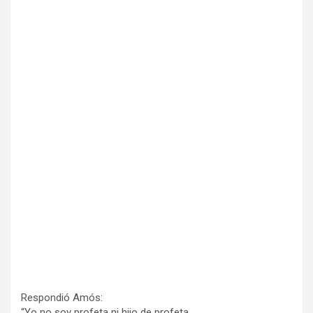
Respondió Amós:
“Yo no soy profeta ni hijo de profeta,