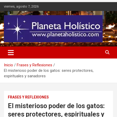
Saltar
viernes, agosto 7, 2026
al
contenido
Difusión de espiritualidad, terapias alternativas holísticas, cursos,
Planeta Holístico
talleres y seminarios
Inicio
Frases y Reflexiones
El misterioso poder de los gatos: seres protectores,
espirituales y sanadores
FRASES Y REFLEXIONES
El misterioso poder de los gatos:
seres protectores, espirituales y