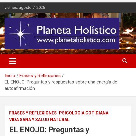
Saltar
viernes, agosto 7, 2026
al
contenido
Difusión de espiritualidad, terapias alternativas holísticas, cursos,
Planeta Holístico
talleres y seminarios
Inicio
Frases y Reflexiones
EL ENOJO: Preguntas y respuestas sobre una energía de
autoafirmación
FRASES Y REFLEXIONES
PSICOLOGIA COTIDIANA
VIDA SANA Y SALUD NATURAL
EL ENOJO: Preguntas y