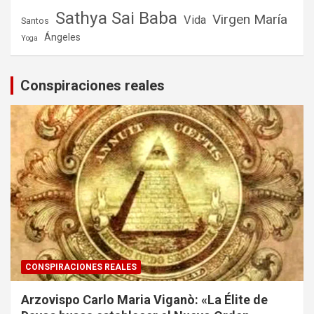
Sathya Sai Baba
Virgen María
Vida
Santos
Ángeles
Yoga
Conspiraciones reales
CONSPIRACIONES REALES
Arzovispo Carlo Maria Viganò: «La Élite de