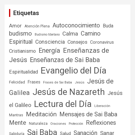
Etiquetas
Autoconocimiento
Amor
Buda
Atención Plena
budismo
Camino
Calma
Budismo tibetano
Espiritual
Consciencia
Consejos
Coronavirus
Enseñanzas de
Energía
Cristianismo
Jesús
Enseñanzas de Sai Baba
Evangelio del Día
Espiritualidad
Jesús de
Frases
Felicidad
Frases de Sai Baba
Jesús
Jesús de Nazareth
Galilea
Jesús
Lectura del Día
el Galileo
Liberación
Meditación
Mensajes de Sai Baba
Mantras
Mente
Reflexiones
Naturaleza
Oraciones
Protección
Sai Baba
Sanación
Sanar
Salud
Sabiduría