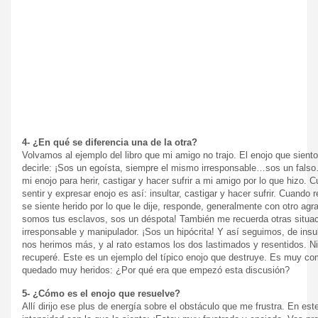
4- ¿En qué se diferencia una de la otra?
Volvamos al ejemplo del libro que mi amigo no trajo. El enojo que sien
decirle: ¡Sos un egoísta, siempre el mismo irresponsable…sos un fals
mi enojo para herir, castigar y hacer sufrir a mi amigo por lo que hizo
sentir y expresar enojo es así: insultar, castigar y hacer sufrir. Cuand
se siente herido por lo que le dije, responde, generalmente con otro agr
somos tus esclavos, sos un déspota! También me recuerda otras situaci
irresponsable y manipulador. ¡Sos un hipócrita! Y así seguimos, de insu
nos herimos más, y al rato estamos los dos lastimados y resentidos. Ni
recuperé. Este es un ejemplo del típico enojo que destruye. Es muy co
quedado muy heridos: ¿Por qué era que empezó esta discusión?
5- ¿Cómo es el enojo que resuelve?
Allí dirijo ese plus de energía sobre el obstáculo que me frustra. En e