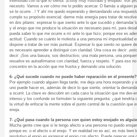
intensidad con la que lo sienta: ¡Estoy muy frustrado y enojado. Vos pro
necesito. Vamos a ver cómo me lo podés acercar. O llamás a alguien pa
se te ocurre…! Y ahí me quedo esperando y demandando una respuesta.
cumple su propósito esencial: darme más energía para tratar de resolve
en dos pilares: expresar lo que siento ante lo que sucedió y demandar l
y el enojo que me produce la situación es necesario para mí, para desa
pueda saber lo que me ocurre a mí ante lo que hizo, porque ese es ad
actitud. Cuando se cuánto le molesta a una persona mi impuntualidad 
dispone a tratar de ser más puntual. Expresar lo que siento no quiere de
es necesario aprender a distinguir con claridad. Una cosa es decir: ¡est
decir: ¡Sos una basura, sos destructivo, una mala persona, una porquerí
resuelve es autoafirmarse con claridad, fuerza y respeto. Y para eso no e
concentro en la acción que me frustra y demando una solución.
6- ¿Qué sucede cuando no puede haber reparación en el presente?
Por ejemplo cuando alguien llega tarde, me deja una hora esperando y e
uno puede hacer es, además de decir lo que siente, orientar la demanda
a ocurrir. La clave es descubrir en cada caso la situación que me des-
intenso y los confunde se formulen la siguiente pregunta: ¿qué tendría 
la virtud de enfocar la mente sobre el punto central de la cuestión q
enoja.
7- ¿Qué pasa cuando la persona con quien estoy enojado es alguie
Mucha gente cree que si le tengo afecto a una persona no puedo enojarm
porque es: o el afecto o el enojo. Y en realidad no es así, es más bien
resolutivo el enojo es expresar el enojo con afecto. Puede parecer una 