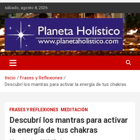
Saltar
sábado, agosto 8, 2026
al
contenido
Difusión de espiritualidad, terapias alternativas holísticas, cursos,
Planeta Holístico
talleres y seminarios
Inicio
Frases y Reflexiones
Descubrí los mantras para activar la energía de tus chakras
FRASES Y REFLEXIONES
MEDITACIÓN
Descubrí los mantras para activar
la energía de tus chakras