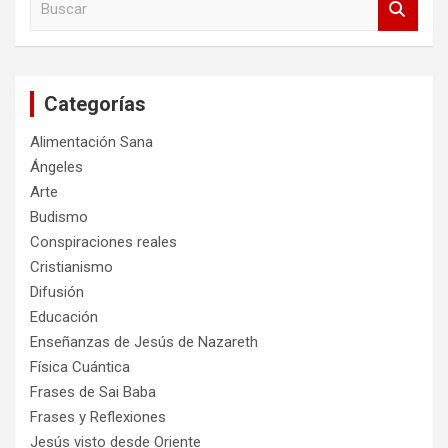
u
s
c
a
Categorías
r
Alimentación Sana
Ángeles
Arte
Budismo
Conspiraciones reales
Cristianismo
Difusión
Educación
Enseñanzas de Jesús de Nazareth
Física Cuántica
Frases de Sai Baba
Frases y Reflexiones
Jesús visto desde Oriente